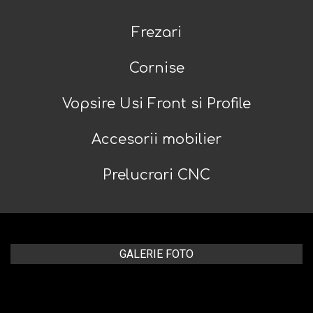
Frezari
Cornise
Vopsire Usi Front si Profile
Accesorii mobilier
Prelucrari CNC
GALERIE FOTO