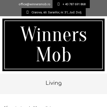
office@winnersmob.ro
+ 40 787 691 868
Craiova, str. Sararilor, nr. 31, Jud. Dolj
Skip
to
Winners
content
Mob
Secondary
Navigation
Living
Menu