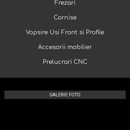
Frezari
Cornise
Vopsire Usi Front si Profile
Accesorii mobilier
Prelucrari CNC
GALERIE FOTO