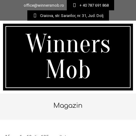
office@winnersmob.ro
+ 40 787 691 868
Craiova, str. Sararilor, nr. 31, Jud. Dolj
Skip
to
Winners
content
Mob
Secondary
Navigation
Magazin
Menu