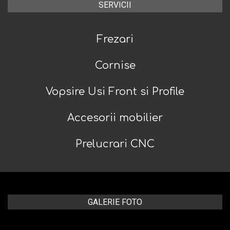
SERVICII
Frezari
Cornise
Vopsire Usi Front si Profile
Accesorii mobilier
Prelucrari CNC
GALERIE FOTO