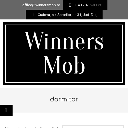
office@winnersmob.ro
+ 40 787 691 868
Craiova, str. Sararilor, nr. 31, Jud. Dolj
Skip
to
Winners
content
Mob
Secondary
Navigation
dormitor
Menu