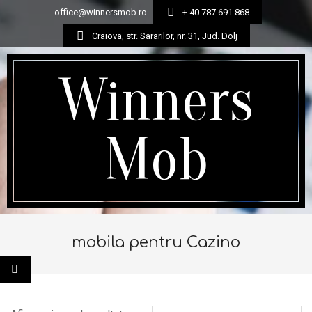
office@winnersmob.ro
+ 40 787 691 868
Craiova, str. Sararilor, nr. 31, Jud. Dolj
Skip
to
Winners
content
Mob
Secondary
Navigation
mobila pentru Cazino
Menu