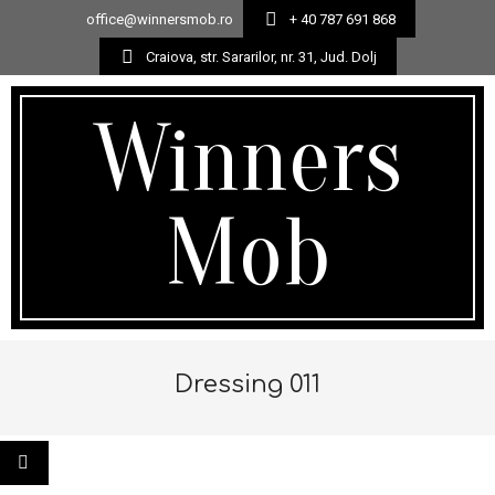
office@winnersmob.ro
+ 40 787 691 868
Craiova, str. Sararilor, nr. 31, Jud. Dolj
Skip
to
Winners
content
Mob
Secondary
Navigation
Dressing 011
Menu