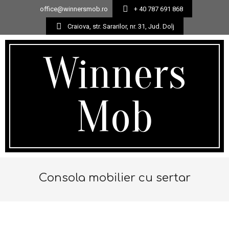
office@winnersmob.ro
+ 40 787 691 868
Craiova, str. Sararilor, nr. 31, Jud. Dolj
Skip
to
Winners
content
Mob
Secondary
Navigation
Consola mobilier cu sertar
Menu