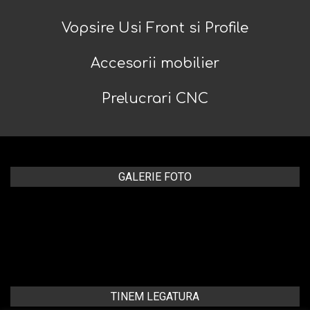
Vopsire Usi Front si Profile
Accesorii mobilier
Prelucrari CNC
GALERIE FOTO
TINEM LEGATURA